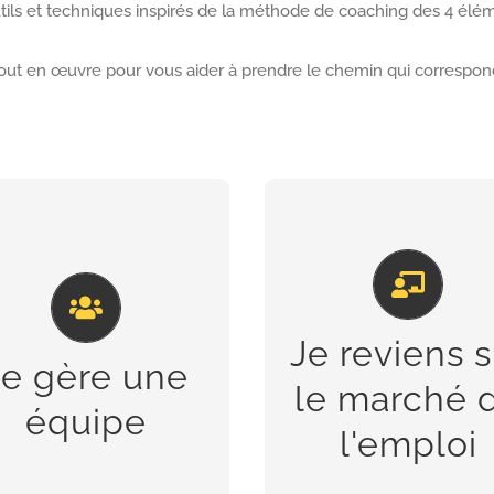
tils et techniques inspirés de la méthode de coaching des 4 élé
ut en œuvre pour vous aider à prendre le chemin qui correspond
T JE VEUX BOOSTER
ET J'AI DES PROJE
L'ESPRIT D'ÉQUIPE
PROFESSIONNEL
Résolution de conflits et
Validation de projet, rech
Je reviens s
Je gère une
gestion du changement
d’emploi, réseautage
le marché 
équipe
DESCRIPTIF DES
DESCRIPTIF DES
l'emploi
PRESTATIONS
PRESTATIONS