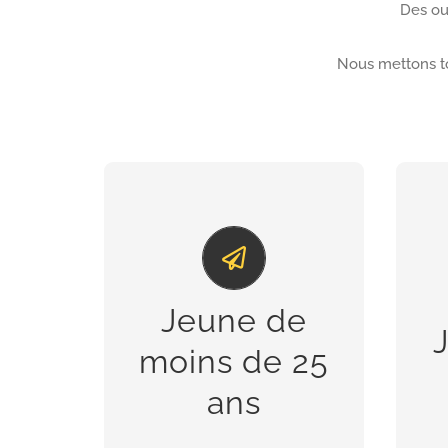
Des ou
Nous mettons to
ET JE SUIS EN GALÈRE !
E
Préparation aux examens, 1er
emploi, orientation
Jeune de
professionnelle, réseautage,
moins de 25
sport et santé
ans
DESCRIPTIF DES
PRESTATIONS